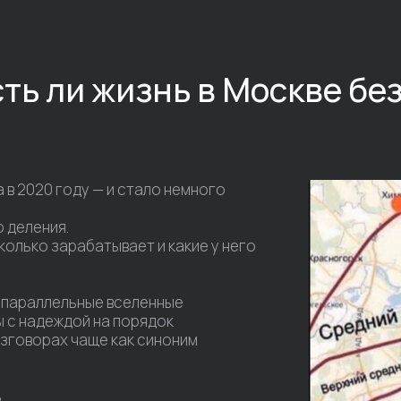
ть ли жизнь в Москве бе
 в 2020 году — и стало немного
 деления.
сколько зарабатывает и какие у него
и параллельные вселенные
ы с надеждой на порядок
разговорах чаще как синоним
.