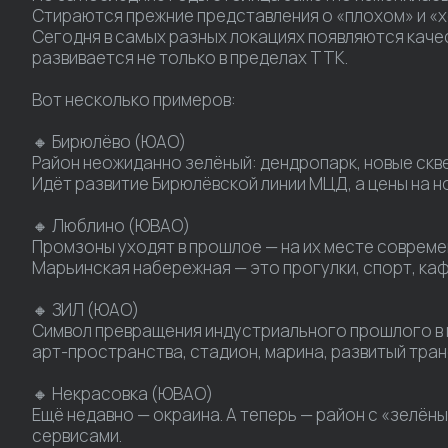
Стираются прежние представления о «плохом» и «
Сегодня в самых разных локациях появляются каче
развивается не только в пределах ТТК.
Вот несколько примеров:
🔸 Бирюлёво (ЮАО)
Район неожиданно зелёный: дендропарк, новые скв
Идёт развитие Бирюлёвской линии МЦД, а цены на н
🔸 Люблино (ЮВАО)
Промзоны уходят в прошлое — на их месте совреме
Марьинская набережная — это прогулки, спорт, каф
🔸 ЗИЛ (ЮАО)
Символ превращения индустриального прошлого в
арт-пространства, стадион, марина, развитый транс
🔸 Некрасовка (ЮВАО)
Ещё недавно — окраина. А теперь — район с «зелё
сервисами.