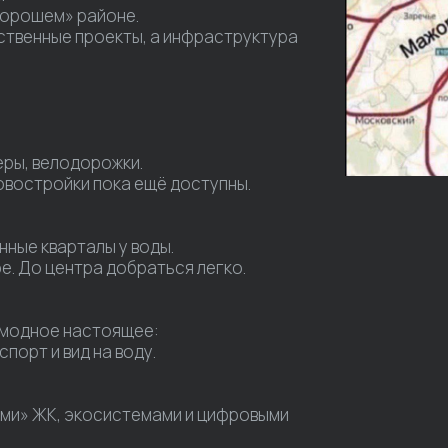
хорошем» районе.
ственные проекты, а инфраструктура
еры, велодорожки.
овостройки пока ещё доступны.
нные кварталы у воды.
е. До центра добраться легко.
 модное настоящее:
порт и вид на воду.
ными» ЖК, экосистемами и цифровыми