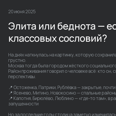
20 июня 2025
Элита или беднота — ес
классовых сословий?
На днях наткнулась на картинку, которую сохранила
грустно.
Москва тогда была городом жёсткого социального
Район проживания говорил о человеке всё: кто он, 
перспективы.
📍 Остоженка, Патрики, Рублёвка — закрытые, почт
📍 Ясенево, Митино, Новокосино — спальные район
📍 Капотня, Бирюлёво, Люблино — «где-то там», в 
запущенности
Но за последние годы столица заметно изменилась